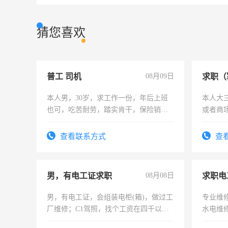
猜您喜欢
普工 司机
08月09日
求职（
本人男，30岁，求工作一份，年后上班
本人大
也可，吃苦耐劳，踏实肯干，保险销售
或者商
勿扰
查看联系方式
查
男，有电工证求职
08月08日
求职电
男，有电工证，会组装电柜(箱)，做过工
专业维
厂维修；C1驾照，找个工资在四千以
水电维
上，枣强县以外需要有住宿，保险勿扰