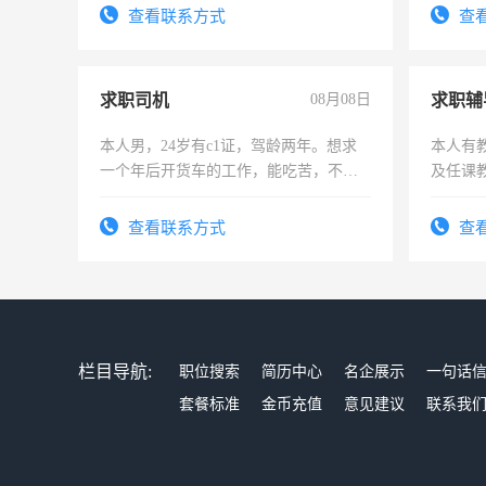
电话
查看联系方式
查
求职司机
08月08日
求职辅
本人男，24岁有c1证，驾龄两年。想求
本人有
一个年后开货车的工作，能吃苦，不怕
及任课
加班。
师，求
查看联系方式
查
栏目导航:
职位搜索
简历中心
名企展示
一句话
套餐标准
金币充值
意见建议
联系我