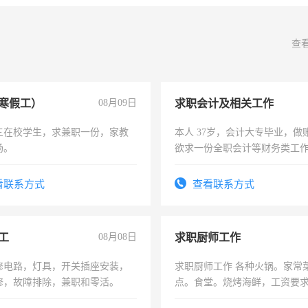
查
寒假工）
08月09日
求职会计及相关工作
三在校学生，求兼职一份，家教
本人 37岁，会计大专毕业，做
场。
欲求一份全职会计等财务类工
计证
看联系方式
查看联系方式
工
08月08日
求职厨师工作
修电路，灯具，开关插座安装，
求职厨师工作 各种火锅。家常
修，故障排除，兼职和零活。
点。食堂。烧烤海鲜，工资要求6
上