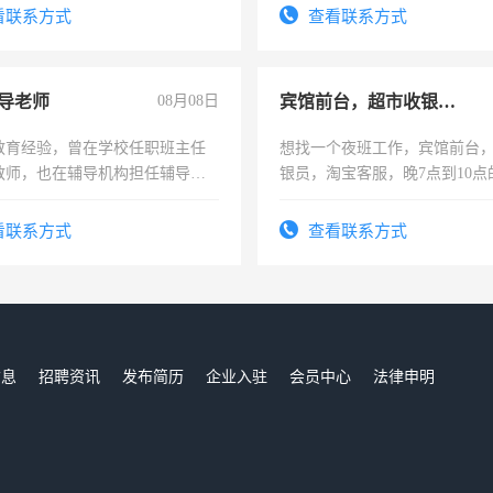
看联系方式
查看联系方式
导老师
08月08日
宾馆前台，超市收银员，淘宝客服
教育经验，曾在学校任职班主任
想找一个夜班工作，宾馆前台
教师，也在辅导机构担任辅导教
银员，淘宝客服，晚7点到10点
周一至周五辅导老师的工作
工，麻烦看到的老板加我微信
号同微信
看联系方式
查看联系方式
信息
招聘资讯
发布简历
企业入驻
会员中心
法律申明
们